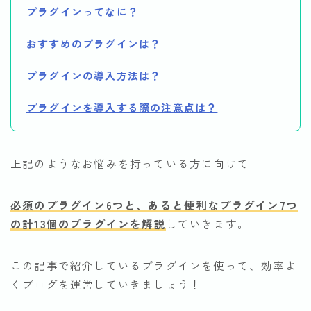
デモプリセット記事 Part15
プラグインってなに？
プライバシーポリシー
利用規約／特定商取引法に基づく表記
おすすめのプラグインは？
始め方
書き方
プラグインの導入方法は？
有料記事の決済完了ページ
プラグインを導入する際の注意点は？
稼ぎ方
運営者情報
上記のようなお悩みを持っている方に向けて
必須のプラグイン6つと、あると便利なプラグイン7つ
の計13個のプラグインを解説
していきます。
この記事で紹介しているプラグインを使って、効率よ
くブログを運営していきましょう！