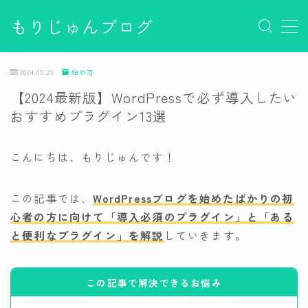
もりじゅんブログ
MENU
PVの増やし方
2024.05.29
始め方
Q&A
【2024最新版】WordPressで必ず導入したい
サンプルページ
おすすめプラグイン13選
デモプリセット記事 #1
デモプリセット記事 #1
デモプリセット記事 #1
こんにちは、もりじゅんです！
デモプリセット記事 Part02
デモプリセット記事 Part07
この記事では、
WordPressブログを始めたばかりの初
デモプリセット記事 Part07
心者の方に向けて「導入必須のプラグイン」と「ある
デモプリセット記事 Part07
デモプリセット記事 Part07
と便利なプラグイン」を解説
していきます。
デモプリセット記事 Part07
デモプリセット記事 Part07
この記事で解決できるお悩み
デモプリセット記事 Part07
デモプリセット記事 Part15