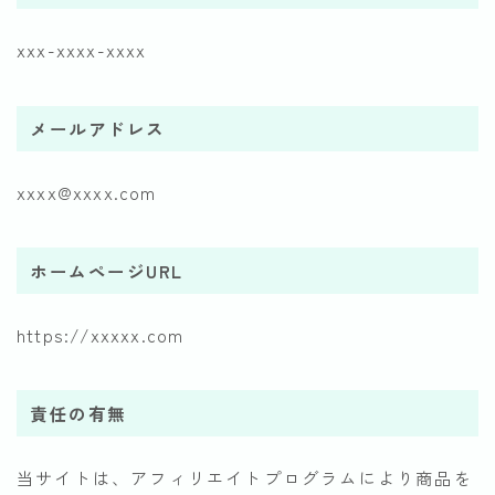
デモプリセット記事 Part15
プライバシーポリシー
xxx-xxxx-xxxx
利用規約／特定商取引法に基づく表記
始め方
書き方
メールアドレス
有料記事の決済完了ページ
稼ぎ方
xxxx@xxxx.com
運営者情報
ホームページURL
https://xxxxx.com
責任の有無
当サイトは、アフィリエイトプログラムにより商品を