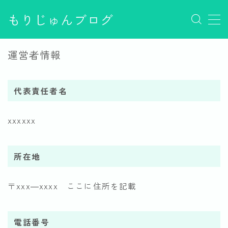
もりじゅんブログ
MENU
PVの増やし方
運営者情報
Q&A
サンプルページ
デモプリセット記事 #1
代表責任者名
デモプリセット記事 #1
デモプリセット記事 #1
xxxxxx
デモプリセット記事 Part02
デモプリセット記事 Part07
デモプリセット記事 Part07
所在地
デモプリセット記事 Part07
デモプリセット記事 Part07
デモプリセット記事 Part07
〒xxx―xxxx ここに住所を記載
デモプリセット記事 Part07
デモプリセット記事 Part07
電話番号
デモプリセット記事 Part15