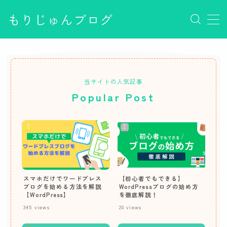
もりじゅんブログ
MENU
PVの増やし方
Q&A
サンプルページ
当サイトの人気記事
デモプリセット記事 #1
Popular Post
デモプリセット記事 #1
デモプリセット記事 #1
デモプリセット記事 Part02
デモプリセット記事 Part07
デモプリセット記事 Part07
デモプリセット記事 Part07
デモプリセット記事 Part07
スマホだけでワードプレス
【初心者でもできる】
デモプリセット記事 Part07
ブログを始める方法を解説
WordPressブログの始め方
【WordPress】
を徹底解説！
デモプリセット記事 Part07
345
views
20
views
デモプリセット記事 Part07
デモプリセット記事 Part15