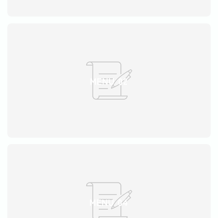
デモプリセット記事 Part15
プライバシーポリシー
利用規約／特定商取引法に基づく表記
始め方
書き方
有料記事の決済完了ページ
稼ぎ方
MENU 02
運営者情報
MENU 04