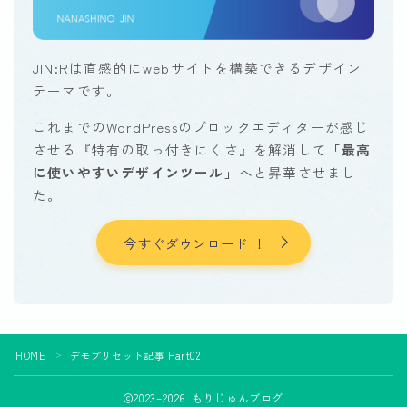
JIN:Rは直感的にwebサイトを構築できるデザイン
テーマです。
これまでのWordPressのブロックエディターが感じ
させる『特有の取っ付きにくさ』を解消して
「最高
に使いやすいデザインツール」
へと昇華させまし
た。
今すぐダウンロード ！
HOME
デモプリセット記事 Part02
＞
2023–2026 もりじゅんブログ