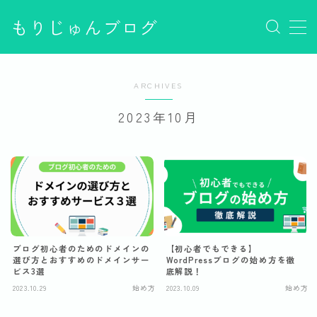
もりじゅんブログ
MENU
PVの増やし方
ARCHIVES
Q&A
サンプルページ
2023年10月
デモプリセット記事 #1
デモプリセット記事 #1
デモプリセット記事 #1
デモプリセット記事 Part02
デモプリセット記事 Part07
デモプリセット記事 Part07
デモプリセット記事 Part07
デモプリセット記事 Part07
ブログ初心者のためのドメインの
【初心者でもできる】
デモプリセット記事 Part07
選び方とおすすめのドメインサー
WordPressブログの始め方を徹
ビス3選
底解説！
デモプリセット記事 Part07
2023.10.29
始め方
2023.10.09
始め方
デモプリセット記事 Part07
デモプリセット記事 Part15