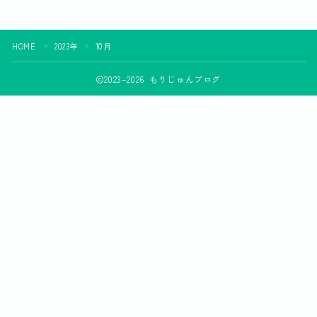
デモプリセット記事 Part15
プライバシーポリシー
利用規約／特定商取引法に基づく表記
HOME
2023年
10月
＞
＞
始め方
書き方
2023–2026 もりじゅんブログ
有料記事の決済完了ページ
稼ぎ方
運営者情報